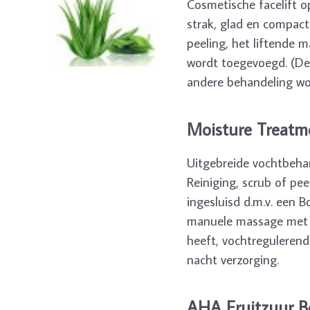
Cosmetische facelift o
strak, glad en compact.
peeling, het liftende 
wordt toegevoegd. (De
andere behandeling w
Moisture Treatm
Uitgebreide vochtbeha
Reiniging, scrub of pe
ingesluisd d.m.v. een
manuele massage met G
heeft, vochtreguleren
nacht verzorging.
AHA Fruitzuur B