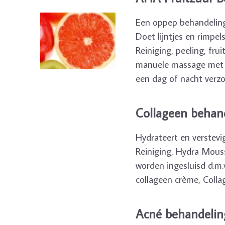
Een oppep behandeling
Doet lijntjes en rimpel
Reiniging, peeling, fru
manuele massage met A
een dag of nacht verzo
Collageen behan
Hydrateert en verstevi
Reiniging, Hydra Mous
worden ingesluisd d.m.
collageen crème, Collag
Acné behandelin