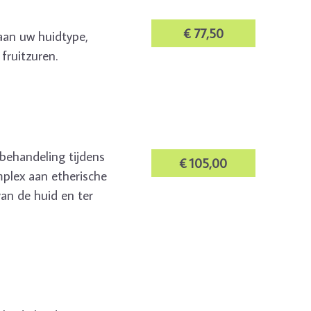
€ 77,50
 aan uw huidtype,
fruitzuren.
mbehandeling tijdens
€ 105,00
plex aan etherische
an de huid en ter