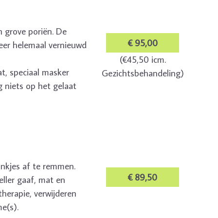
n grove poriën. De
€ 95,00
weer helemaal vernieuwd
(€45,50 icm.
t, speciaal masker
Gezichtsbehandeling)
 niets op het gelaat
inkjes af te remmen.
€ 89,50
eller gaaf, mat en
therapie, verwijderen
e(s).