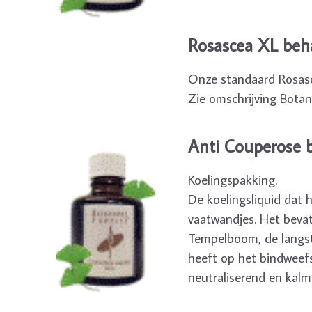
Rosascea XL beh
Onze standaard Rosasc
Zie omschrijving Botan
Anti Couperose 
Koelingspakking.
De koelingsliquid dat h
vaatwandjes. Het beva
Tempelboom, de langst
heeft op het bindweefs
neutraliserend en kalm