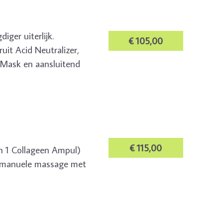
iger uiterlijk.
€ 105,00
uit Acid Neutralizer,
 Mask en aansluitend
€ 115,00
n 1 Collageen Ampul)
n, manuele massage met