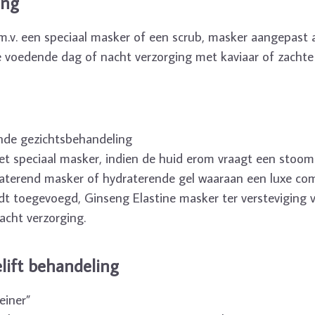
ing
d.m.v. een speciaal masker of een scrub, masker aangepast
voedende dag of nacht verzorging met kaviaar of zachte 
ende gezichtsbehandeling
met speciaal masker, indien de huid erom vraagt een stoo
terend masker of hydraterende gel waaraan een luxe com
dt toegevoegd, Ginseng Elastine masker ter versteviging v
acht verzorging.
lift behandeling
einer”