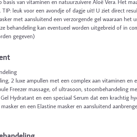
p basis van vitaminen en natuurzuivere Aloë Vera. Het ma
 TIP: leuk voor een avondje of dagje uit! U ziet direct resu
masker met aansluitend een verzorgende gel waaraan het u
ze behandeling kan eventueel worden uitgebreid of in co
orden gegeven)
ent
ndeling
eling, 2 luxe ampullen met een complex aan vitaminen en 
 Boule Freezer massage, of ultrasoon, stoombehandeling m
el Hydratant en een speciaal Serum dat een krachtig hy
d masker en een Elastine masker en aansluitend aanbreng
ehandeling