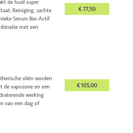
akt de huid super
€ 77,50
ltaat. Reiniging, zachte
nieke Serum Bio-Actif
mbinatie met een
etherische oliën worden
€ 105,00
et de vapozone en een
draterende werking
en van een dag of