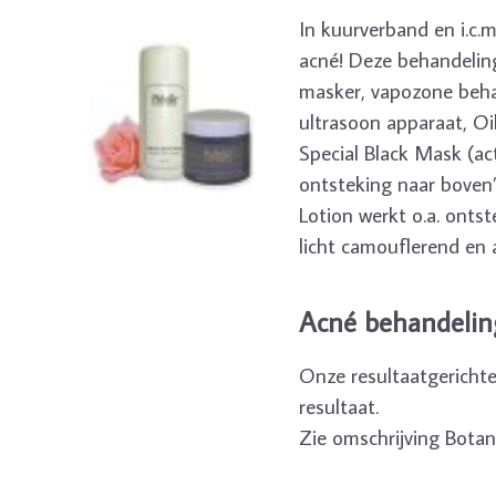
In kuurverband en i.c.
acné! Deze behandeling 
masker, vapozone behan
ultrasoon apparaat, Oi
Special Black Mask (ac
ontsteking naar boven”
Lotion werkt o.a. onts
licht camouflerend en a
Acné behandelin
Onze resultaatgerichte
resultaat.
Zie omschrijving Botan