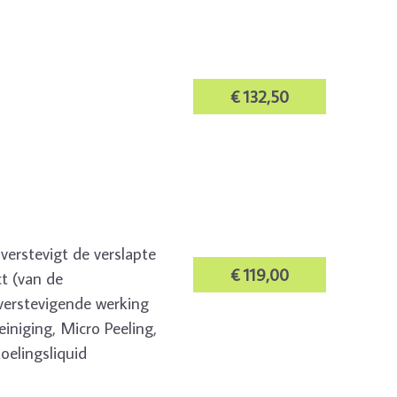
€ 132,50
verstevigt de verslapte
€ 119,00
t (van de
verstevigende werking
iniging, Micro Peeling,
oelingsliquid