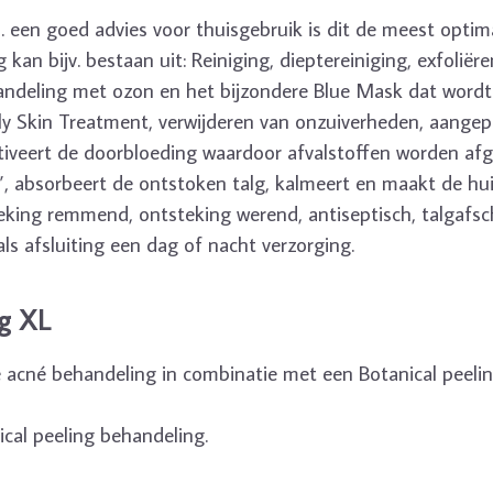
m. een goed advies voor thuisgebruik is dit de meest opti
kan bijv. bestaan uit: Reiniging, dieptereiniging, exfolië
deling met ozon en het bijzondere Blue Mask dat wordt "
ly Skin Treatment, verwijderen van onzuiverheden, aange
tiveert de doorbloeding waardoor afvalstoffen worden afg
, absorbeert de ontstoken talg, kalmeert en maakt de hu
teking remmend, ontsteking werend, antiseptisch, talgafs
ls afsluiting een dag of nacht verzorging.
g XL
 acné behandeling in combinatie met een Botanical peeli
ical peeling behandeling.