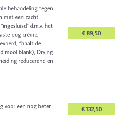
male behandeling tegen
ren met een zacht
ingesluisd" d.m.v. het
€ 89,50
paste oog crème,
evoerd, “haalt de
id mooi blank), Drying
cheiding reducerend en
ng voor een nog beter
€ 132,50